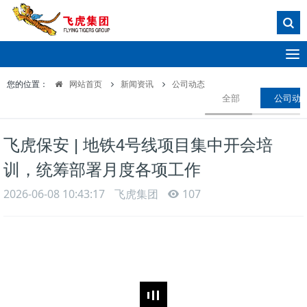
T
o
您的位置：
网站首页
新闻资讯
公司动态
g
全部
公司动
g
l
e
飞虎保安 | 地铁4号线项目集中开会培
n
a
训，统筹部署月度各项工作
v
i
2026-06-08 10:43:17
飞虎集团
107
g
a
t
i
o
n