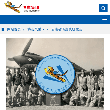
T
o
网站首页
协会风采
云南省飞虎队研究会
g
g
l
e
n
a
v
i
g
a
t
i
o
n